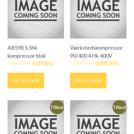
AB598 5,5hk
Værkstedskompressor
kompressor blok
90/400 4 Hk 400V
11.623,75
kr.
9.299,00
kr.
13.748,75
kr.
10.999,00
kr.
GÅ TIL SHOP
GÅ TIL SHOP
Tilbud
Tilbud