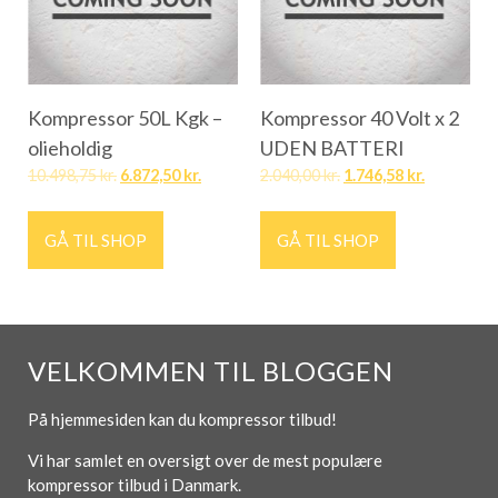
Kompressor 50L Kgk –
Kompressor 40 Volt x 2
olieholdig
UDEN BATTERI
10.498,75
kr.
6.872,50
kr.
2.040,00
kr.
1.746,58
kr.
GÅ TIL SHOP
GÅ TIL SHOP
VELKOMMEN TIL BLOGGEN
På hjemmesiden kan du kompressor tilbud!
Vi har samlet en oversigt over de mest populære
kompressor tilbud i Danmark.