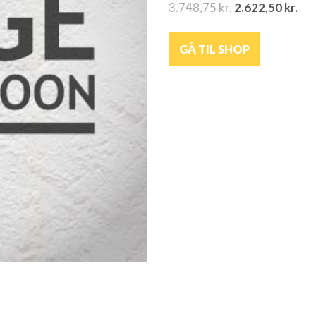
3.748,75
kr.
2.622,50
kr.
GÅ TIL SHOP