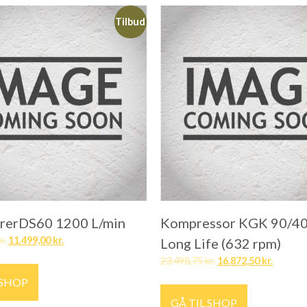
Tilbud
rrerDS60 1200 L/min
Kompressor KGK 90/4
r.
11.499,00
kr.
Long Life (632 rpm)
23.498,75
kr.
16.872,50
kr.
 SHOP
GÅ TIL SHOP