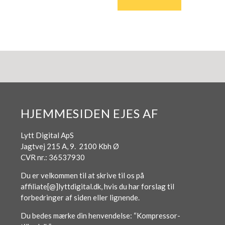
HJEMMESIDEN EJES AF
Lytt Digital ApS
Jagtvej 215 A, 9. 2100 Kbh Ø
CVR nr.: 36537930
Du er velkommen til at skrive til os på
affiliate[@]lyttdigital.dk, hvis du har forslag til
forbedringer af siden eller lignende.
Du bedes mærke din henvendelse: “Kompressor-