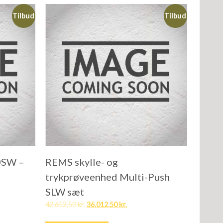
Tilbud
Tilbud
0SW –
REMS skylle- og
trykprøveenhed Multi-Push
SLW sæt
42.612,50
kr.
36.012,50
kr.