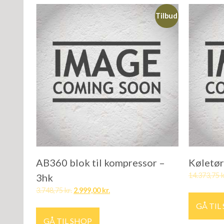
Tilbud
AB360 blok til kompressor –
Køletø
14.373,75
k
3hk
3.748,75
kr.
2.999,00
kr.
GÅ TIL
GÅ TIL SHOP