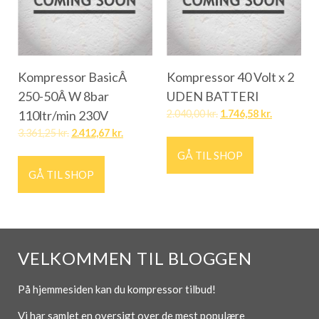
Kompressor BasicÂ
Kompressor 40 Volt x 2
250-50Â W 8bar
UDEN BATTERI
110ltr/min 230V
2.040,00
kr.
1.746,58
kr.
3.361,25
kr.
2.412,67
kr.
GÅ TIL SHOP
GÅ TIL SHOP
VELKOMMEN TIL BLOGGEN
På hjemmesiden kan du kompressor tilbud!
Vi har samlet en oversigt over de mest populære