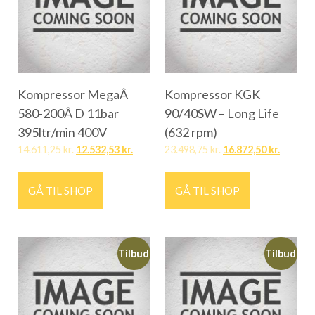
Kompressor MegaÂ
Kompressor KGK
580-200Â D 11bar
90/40SW – Long Life
395ltr/min 400V
(632 rpm)
14.611,25
kr.
12.532,53
kr.
23.498,75
kr.
16.872,50
kr.
GÅ TIL SHOP
GÅ TIL SHOP
Tilbud
Tilbud