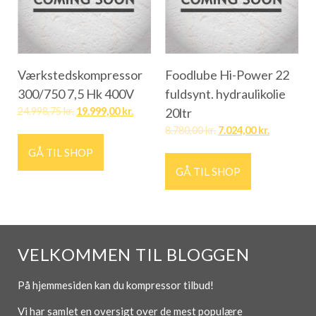
Værkstedskompressor
Foodlube Hi-Power 22
300/750 7,5 Hk 400V
fuldsynt. hydraulikolie
24.998,75
kr.
19.999,00
kr.
20ltr
8.780,00
kr.
7.024,00
kr.
GÅ TIL SHOP
GÅ TIL SHOP
VELKOMMEN TIL BLOGGEN
På hjemmesiden kan du kompressor tilbud!
Vi har samlet en oversigt over de mest populære