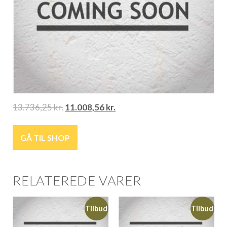
13.736,25
kr.
11.008,56
kr.
GÅ TIL SHOP
RELATEREDE VARER
Tilbud
Tilbud