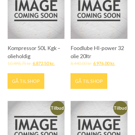
Kompressor 50L Kgk –
Foodlube HI-power 32
olieholdig
olie 20ltr
10.498,75
kr.
6.872,50
kr.
8.440,00
kr.
6.976,00
kr.
GÅ TIL SHOP
GÅ TIL SHOP
Tilbud
Tilbud