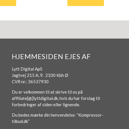
HJEMMESIDEN EJES AF
Lytt Digital ApS
Jagtvej 215 A, 9. 2100 Kbh Ø
CVR nr.: 36537930
Du er velkommen til at skrive til os på
affiliate[@]lyttdigital.dk, hvis du har forslag til
forbedringer af siden eller lignende.
Du bedes mærke din henvendelse: “Kompressor-
tilbud.dk”