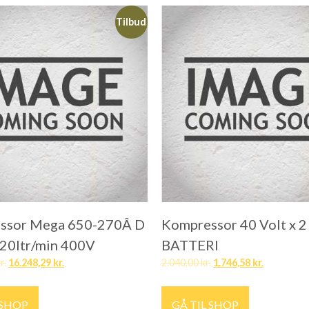
Tilbud
ssor Mega 650-270Â D
Kompressor 40 Volt x 
20ltr/min 400V
BATTERI
r.
16.248,29
kr.
2.040,00
kr.
1.746,58
kr.
 SHOP
GÅ TIL SHOP