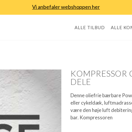
Vi anbefaler webshoppen her
ALLE TILBUD
ALLE K
KOMPRESSOR OL
DELE
Denne oliefrie bærbare Power
eller cykeldæk, luftmadrasser
være den høje luft debitering
bar. Kompressoren