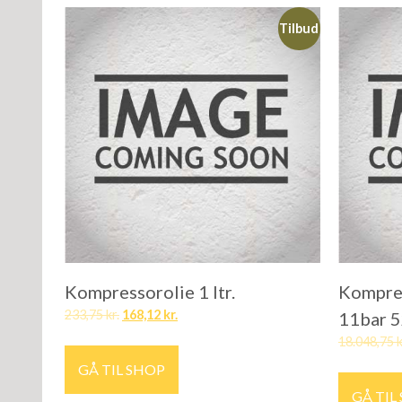
Tilbud
Kompressorolie 1 ltr.
Kompre
233,75
kr.
168,12
kr.
11bar 5
18.048,75
k
GÅ TIL SHOP
GÅ TIL