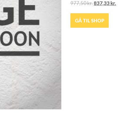
977,50
kr.
837,33
kr.
GÅ TIL SHOP