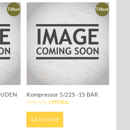
Tilbud
Tilbud
2 UDEN
Kompressor 5/22S -15 BAR
9.998,75
kr.
7.999,00
kr.
GÅ TIL SHOP