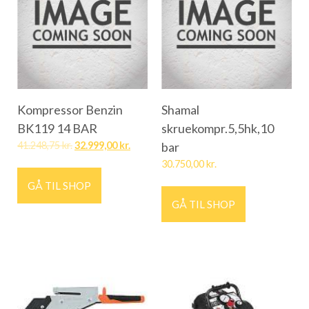
Kompressor Benzin
Shamal
BK119 14 BAR
skruekompr.5,5hk,10
41.248,75
kr.
32.999,00
kr.
bar
30.750,00
kr.
GÅ TIL SHOP
GÅ TIL SHOP