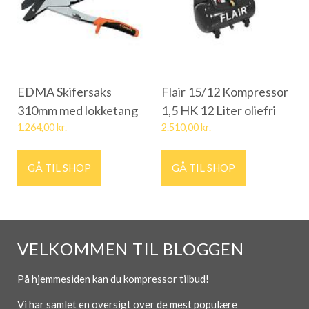
EDMA Skifersaks
Flair 15/12 Kompressor
310mm med lokketang
1,5 HK 12 Liter oliefri
1.264,00
kr.
2.510,00
kr.
GÅ TIL SHOP
GÅ TIL SHOP
VELKOMMEN TIL BLOGGEN
På hjemmesiden kan du kompressor tilbud!
Vi har samlet en oversigt over de mest populære