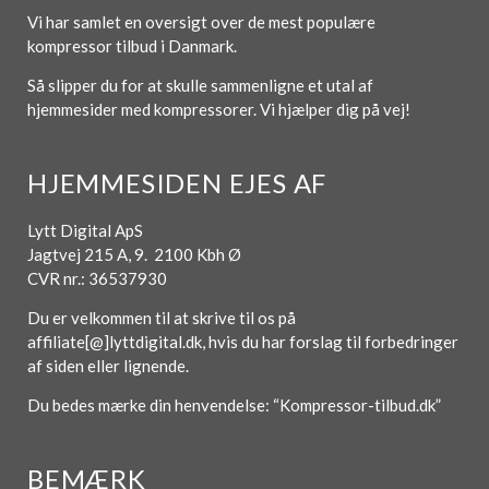
Vi har samlet en oversigt over de mest populære
kompressor tilbud i Danmark.
Så slipper du for at skulle sammenligne et utal af
hjemmesider med kompressorer. Vi hjælper dig på vej!
HJEMMESIDEN EJES AF
Lytt Digital ApS
Jagtvej 215 A, 9. 2100 Kbh Ø
CVR nr.: 36537930
Du er velkommen til at skrive til os på
affiliate[@]lyttdigital.dk, hvis du har forslag til forbedringer
af siden eller lignende.
Du bedes mærke din henvendelse: “Kompressor-tilbud.dk”
BEMÆRK