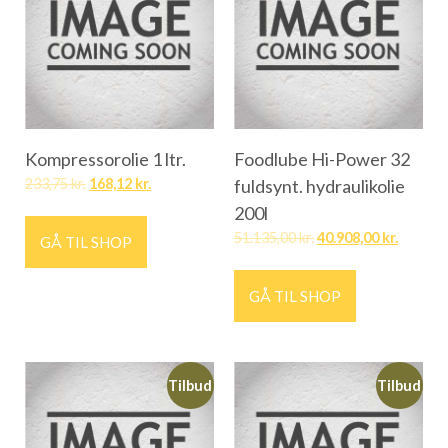
Kompressorolie 1 ltr.
Foodlube Hi-Power 32
233,75
kr.
168,12
kr.
fuldsynt. hydraulikolie
200l
51.135,00
kr.
40.908,00
kr.
GÅ TIL SHOP
GÅ TIL SHOP
Tilbud
Tilbud