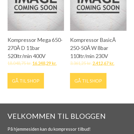
Kompressor Mega 650-
Kompressor BasicÂ
270Â D 11bar
250-50Â W 8bar
520ltr/min 400V
110ltr/min 230V
18.048,75
kr.
16.248,29
kr.
3.361,25
kr.
2.412,67
kr.
GÅ TIL SHOP
GÅ TIL SHOP
VELKOMMEN TIL BLOGGEN
På hjemmesiden kan du kompressor tilbud!