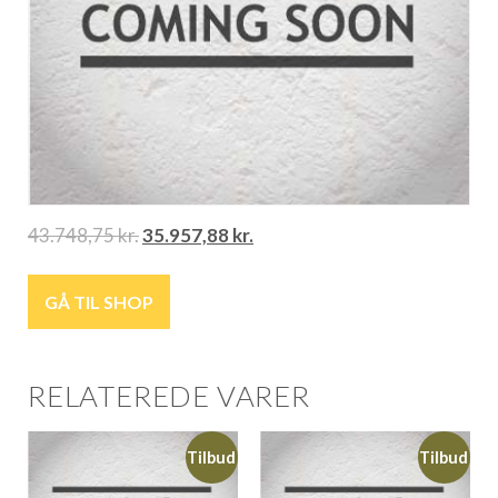
43.748,75
kr.
35.957,88
kr.
GÅ TIL SHOP
RELATEREDE VARER
Tilbud
Tilbud