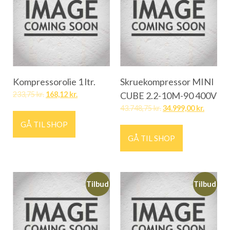
Kompressorolie 1 ltr.
Skruekompressor MINI
233,75
kr.
168,12
kr.
CUBE 2.2-10M-90 400V
43.748,75
kr.
34.999,00
kr.
GÅ TIL SHOP
GÅ TIL SHOP
Tilbud
Tilbud