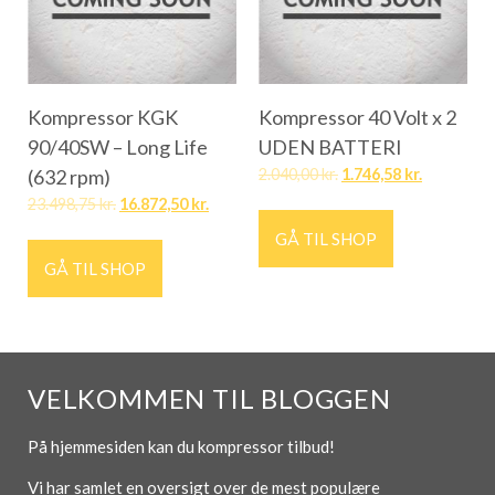
Kompressor KGK
Kompressor 40 Volt x 2
90/40SW – Long Life
UDEN BATTERI
(632 rpm)
2.040,00
kr.
1.746,58
kr.
23.498,75
kr.
16.872,50
kr.
GÅ TIL SHOP
GÅ TIL SHOP
VELKOMMEN TIL BLOGGEN
På hjemmesiden kan du kompressor tilbud!
Vi har samlet en oversigt over de mest populære