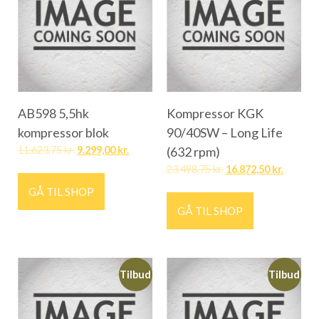
AB598 5,5hk
Kompressor KGK
kompressor blok
90/40SW – Long Life
11.623,75
kr.
9.299,00
kr.
(632 rpm)
23.498,75
kr.
16.872,50
kr.
GÅ TIL SHOP
GÅ TIL SHOP
Tilbud
Tilbud