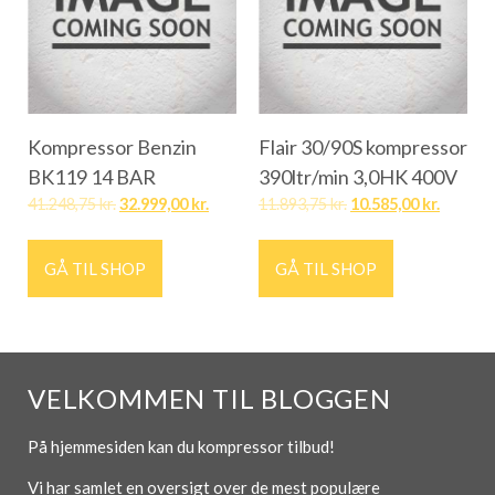
Kompressor Benzin
Flair 30/90S kompressor
BK119 14 BAR
390ltr/min 3,0HK 400V
41.248,75
kr.
32.999,00
kr.
11.893,75
kr.
10.585,00
kr.
GÅ TIL SHOP
GÅ TIL SHOP
VELKOMMEN TIL BLOGGEN
På hjemmesiden kan du kompressor tilbud!
Vi har samlet en oversigt over de mest populære