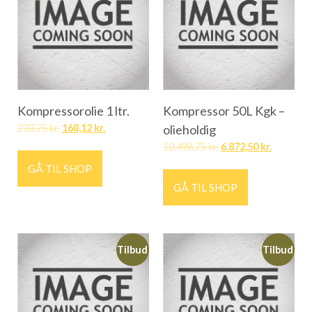
Kompressorolie 1 ltr.
Kompressor 50L Kgk –
233,75
kr.
168,12
kr.
olieholdig
10.498,75
kr.
6.872,50
kr.
GÅ TIL SHOP
GÅ TIL SHOP
Tilbud
Tilbud