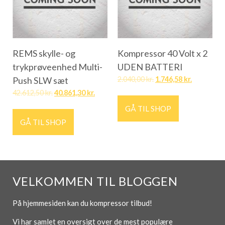
REMS skylle- og
Kompressor 40 Volt x 2
trykprøveenhed Multi-
UDEN BATTERI
Push SLW sæt
2.040,00
kr.
1.746,58
kr.
42.612,50
kr.
40.861,30
kr.
GÅ TIL SHOP
GÅ TIL SHOP
VELKOMMEN TIL BLOGGEN
På hjemmesiden kan du kompressor tilbud!
Vi har samlet en oversigt over de mest populære