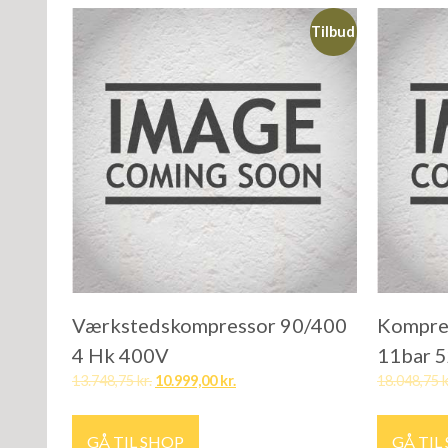
Tilbud
Værkstedskompressor 90/400
Kompre
4 Hk 400V
11bar 5
13.748,75
kr.
10.999,00
kr.
18.048,75
k
GÅ TIL SHOP
GÅ TIL