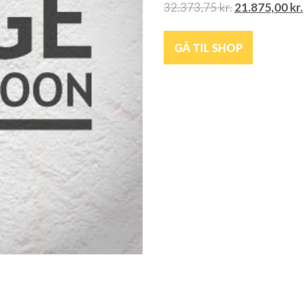
32.373,75
kr.
21.875,00
kr.
GÅ TIL SHOP