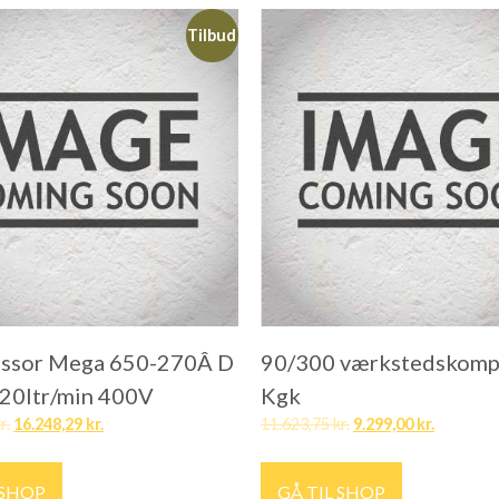
Tilbud
ssor Mega 650-270Â D
90/300 værkstedskomp
20ltr/min 400V
Kgk
r.
16.248,29
kr.
11.623,75
kr.
9.299,00
kr.
 SHOP
GÅ TIL SHOP