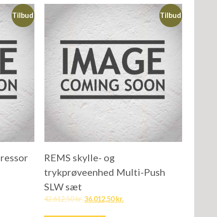
Tilbud
Tilbud
ressor
REMS skylle- og
trykprøveenhed Multi-Push
SLW sæt
42.612,50
kr.
36.012,50
kr.