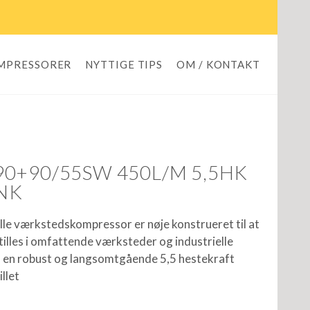
OMPRESSORER
NYTTIGE TIPS
OM / KONTAKT
0+90/55SW 450L/M 5,5HK
ANK
le værkstedskompressor er nøje konstrueret til at
tilles i omfattende værksteder og industrielle
d en robust og langsomtgående 5,5 hestekraft
llet