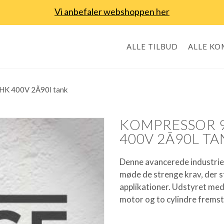
Vi anbefaler webshoppen her
ALLE TILBUD
ALLE K
K 400V 2Ã90l tank
KOMPRESSOR 9
400V 2Ã90L T
Denne avancerede industriel
møde de strenge krav, der s
applikationer. Udstyret me
motor og to cylindre fremsti