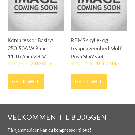
Kompressor BasicÂ
REMS skylle- og
250-50Â W 8bar
trykprøveenhed Multi-
110ltr/min 230V
Push SLW sæt
3.361,25
kr.
2.412,67
kr.
42.612,50
kr.
36.012,50
kr.
GÅ TIL SHOP
GÅ TIL SHOP
VELKOMMEN TIL BLOGGEN
På hjemmesiden kan du kompressor tilbud!