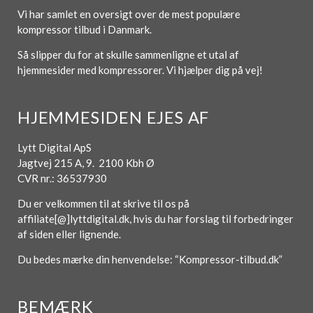
Vi har samlet en oversigt over de mest populære
kompressor tilbud i Danmark.
Så slipper du for at skulle sammenligne et utal af
hjemmesider med kompressorer. Vi hjælper dig på vej!
HJEMMESIDEN EJES AF
Lytt Digital ApS
Jagtvej 215 A, 9. 2100 Kbh Ø
CVR nr.: 36537930
Du er velkommen til at skrive til os på
affiliate[@]lyttdigital.dk, hvis du har forslag til forbedringer
af siden eller lignende.
Du bedes mærke din henvendelse: “Kompressor-tilbud.dk”
BEMÆRK