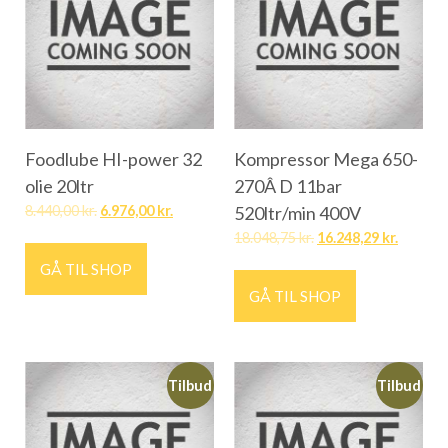
Foodlube HI-power 32
Kompressor Mega 650-
olie 20ltr
270Â D 11bar
8.440,00
kr.
6.976,00
kr.
520ltr/min 400V
18.048,75
kr.
16.248,29
kr.
GÅ TIL SHOP
GÅ TIL SHOP
Tilbud
Tilbud