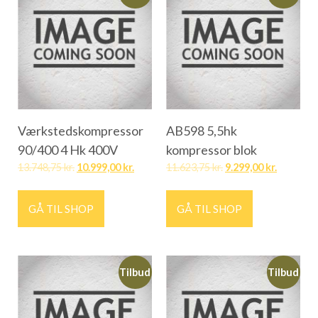
Værkstedskompressor
AB598 5,5hk
90/400 4 Hk 400V
kompressor blok
13.748,75
kr.
10.999,00
kr.
11.623,75
kr.
9.299,00
kr.
GÅ TIL SHOP
GÅ TIL SHOP
Tilbud
Tilbud