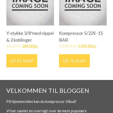
Y-stykke 3/8″med nippel
Kompressor 5/22S -15
& 2 koblinger
BAR
311,25
kr.
249,00
kr.
9.998,75
kr.
7.999,00
kr.
GÅ TIL SHOP
GÅ TIL SHOP
VELKOMMEN TIL BLOGGEN
På hjemmesiden kan du kompressor tilbud!
Vi har samlet en oversigt over de mest populære