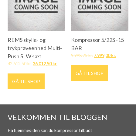
REMS skylle- og
Kompressor 5/22S -15
trykprøveenhed Multi-
BAR
Push SLW sæt
9.998,75
kr.
7.999,00
kr.
42.612,50
kr.
36.012,50
kr.
GÅ TIL SHOP
GÅ TIL SHOP
VELKOMMEN TIL BLOGGEN
På hjemmesiden kan du kompressor tilbud!