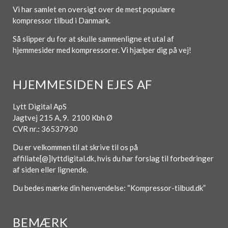
Vi har samlet en oversigt over de mest populære
kompressor tilbud i Danmark.
Så slipper du for at skulle sammenligne et utal af
hjemmesider med kompressorer. Vi hjælper dig på vej!
HJEMMESIDEN EJES AF
Lytt Digital ApS
Jagtvej 215 A, 9. 2100 Kbh Ø
CVR nr.: 36537930
Du er velkommen til at skrive til os på
affiliate[@]lyttdigital.dk, hvis du har forslag til forbedringer
af siden eller lignende.
Du bedes mærke din henvendelse: “Kompressor-tilbud.dk”
BEMÆRK