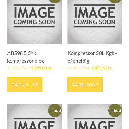
AB598 5,5hk
Kompressor 50L Kgk –
kompressor blok
olieholdig
11.623,75
kr.
9.299,00
kr.
10.498,75
kr.
6.872,50
kr.
GÅ TIL SHOP
GÅ TIL SHOP
Tilbud
Tilbud