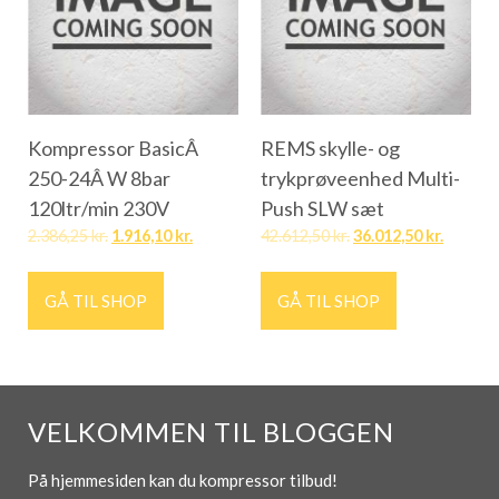
Kompressor BasicÂ
REMS skylle- og
250-24Â W 8bar
trykprøveenhed Multi-
120ltr/min 230V
Push SLW sæt
2.386,25
kr.
1.916,10
kr.
42.612,50
kr.
36.012,50
kr.
GÅ TIL SHOP
GÅ TIL SHOP
VELKOMMEN TIL BLOGGEN
På hjemmesiden kan du kompressor tilbud!