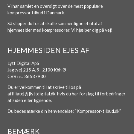
Vi har samlet en oversigt over de mest populære
kompressor tilbud i Danmark.
Så slipper du for at skulle sammenligne et utal af
hjemmesider med kompressorer. Vi hjælper dig på vej!
HJEMMESIDEN EJES AF
Lytt Digital ApS
Jagtvej 215 A, 9. 2100 Kbh Ø
CVR nr.: 36537930
Du er velkommen til at skrive til os på
affiliate[@]lyttdigital.dk, hvis du har forslag til forbedringer
af siden eller lignende.
Du bedes mærke din henvendelse: “Kompressor-tilbud.dk”
BEMÆRK