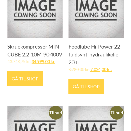
Skruekompressor MINI
Foodlube Hi-Power 22
CUBE 2.2-10M-90 400V
fuldsynt. hydraulikolie
43.748,75
kr.
34.999,00
kr.
20ltr
8.780,00
kr.
7.024,00
kr.
GÅ TIL SHOP
GÅ TIL SHOP
Tilbud
Tilbud