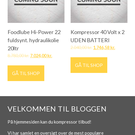
Foodlube Hi-Power 22
Kompressor 40 Volt x 2
fuldsynt. hydraulikolie
UDEN BATTERI
20ltr
2.040,00
kr.
1.746,58
kr.
8.780,00
kr.
7.024,00
kr.
GÅ TIL SHOP
GÅ TIL SHOP
VELKOMMEN TIL BLOGGEN
På hjemmesiden kan du kompressor tilbud!
Vi har samlet en oversigt over de mest populære