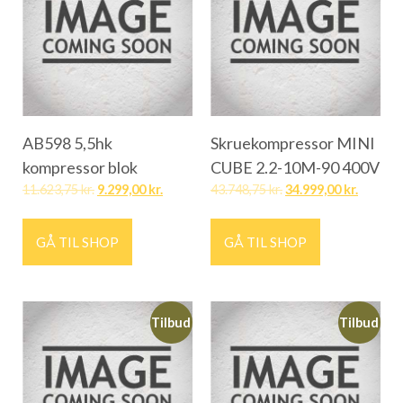
AB598 5,5hk
Skruekompressor MINI
kompressor blok
CUBE 2.2-10M-90 400V
11.623,75
kr.
9.299,00
kr.
43.748,75
kr.
34.999,00
kr.
GÅ TIL SHOP
GÅ TIL SHOP
Tilbud
Tilbud