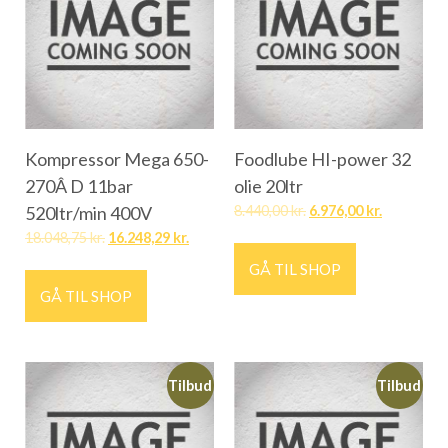
Kompressor Mega 650-
Foodlube HI-power 32
270Â D 11bar
olie 20ltr
520ltr/min 400V
8.440,00
kr.
6.976,00
kr.
18.048,75
kr.
16.248,29
kr.
GÅ TIL SHOP
GÅ TIL SHOP
Tilbud
Tilbud