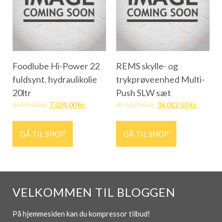
Foodlube Hi-Power 22
REMS skylle- og
fuldsynt. hydraulikolie
trykprøveenhed Multi-
20ltr
Push SLW sæt
8.780,00
kr.
7.024,00
kr.
42.612,50
kr.
36.012,50
kr.
GÅ TIL SHOP
GÅ TIL SHOP
VELKOMMEN TIL BLOGGEN
På hjemmesiden kan du kompressor tilbud!