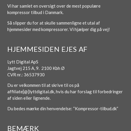
Vi har samlet en oversigt over de mest populære
kompressor tilbud i Danmark.
Så slipper du for at skulle sammenligne et utal af
hjemmesider med kompressorer. Vi hjælper dig på vej!
HJEMMESIDEN EJES AF
Lytt Digital ApS
Jagtvej 215 A, 9. 2100 Kbh Ø
CVR nr.: 36537930
Du er velkommen til at skrive til os på
affiliate[@]lyttdigital.dk, hvis du har forslag til forbedringer
af siden eller lignende.
Du bedes mærke din henvendelse: “Kompressor-tilbud.dk”
BEMÆRK